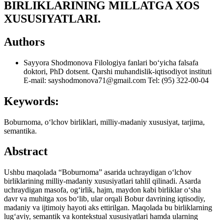
BIRLIKLARINING MILLATGA XOS
XUSUSIYATLARI.
Authors
Sayyora Shodmonova
Filologiya fanlari bo‘yicha falsafa
doktori, PhD dotsent. Qarshi muhandislik-iqtisodiyot instituti
E-mail: sayshodmonova71@gmail.com Tel: (95) 322-00-04
Keywords:
Boburnoma, o‘lchov birliklari, milliy-madaniy xususiyat, tarjima,
semantika.
Abstract
Ushbu maqolada “Boburnoma” asarida uchraydigan o‘lchov
birliklarining milliy-madaniy xususiyatlari tahlil qilinadi. Asarda
uchraydigan masofa, og‘irlik, hajm, maydon kabi birliklar o‘sha
davr va muhitga xos bo‘lib, ular orqali Bobur davrining iqtisodiy,
madaniy va ijtimoiy hayoti aks ettirilgan. Maqolada bu birliklarning
lug‘aviy, semantik va kontekstual xususiyatlari hamda ularning