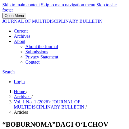
Skip to main content
Skip to main navigation menu
Skip to site
footer
Open Menu
JOURNAL OF MULTIDISCIPLINARY BULLETIN
Current
Archives
About
About the Journal
Submissions
Privacy Statement
Contact
Search
Login
Home
/
Archives
/
Vol. 1 No. 1 (2026): JOURNAL OF
MULTIDISCIPLINARY BULLETIN
/
Articles
“BOBURNOMA”DAGI O‘LCHOV