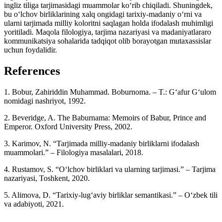
ingliz tiliga tarjimasidagi muammolar ko‘rib chiqiladi. Shuningdek,
bu o‘lchov birliklarining xalq ongidagi tarixiy-madaniy o‘rni va
ularni tarjimada milliy koloritni saqlagan holda ifodalash muhimligi
yoritiladi. Maqola filologiya, tarjima nazariyasi va madaniyatlararo
kommunikatsiya sohalarida tadqiqot olib borayotgan mutaxassislar
uchun foydalidir.
References
1. Bobur, Zahiriddin Muhammad. Boburnoma. – T.: G‘afur G‘ulom
nomidagi nashriyot, 1992.
2. Beveridge, A. The Baburnama: Memoirs of Babur, Prince and
Emperor. Oxford University Press, 2002.
3. Karimov, N. “Tarjimada milliy-madaniy birliklarni ifodalash
muammolari.” – Filologiya masalalari, 2018.
4. Rustamov, S. “O‘lchov birliklari va ularning tarjimasi.” – Tarjima
nazariyasi, Toshkent, 2020.
5. Alimova, D. “Tarixiy-lug‘aviy birliklar semantikasi.” – O‘zbek tili
va adabiyoti, 2021.