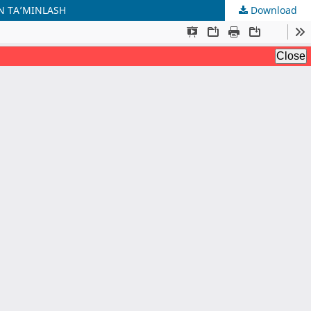
AN TA’MINLASH
Download